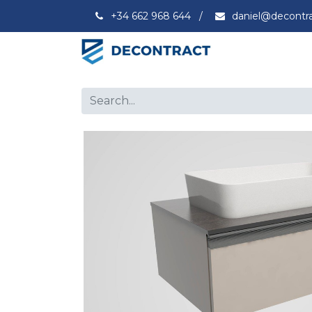
+34 662 968 644
/
daniel@decontr
Capacity
Ex