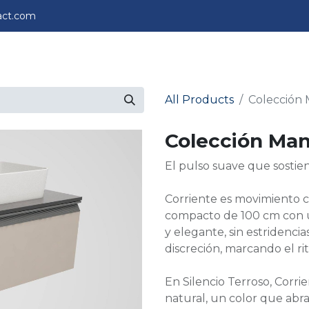
act.com
perience
Projects
About us
Contact us
All Products
Colección 
Colección Mana
El pulso suave que sostien
Corriente es movimiento c
compacto de 100 cm con u
y elegante, sin estridenc
discreción, marcando el ri
En Silencio Terroso, Corri
natural, un color que abraz